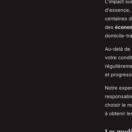
L'impact sur
d'essence, 
centaines d
des
économ
domicile-tra
Au-delà de 
votre condi
régulièreme
et progress
Notre exper
responsabl
choisir le 
à obtenir l
Les modè