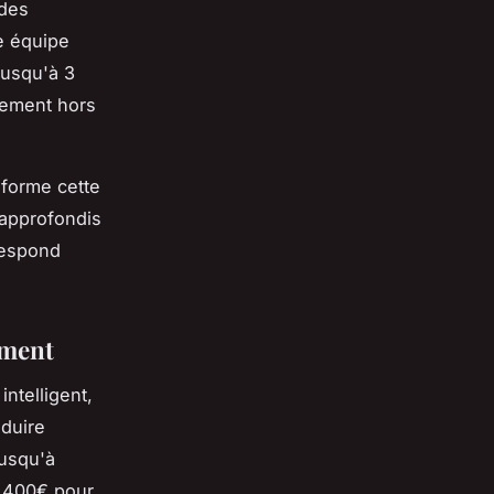
ides
e équipe
jusqu'à 3
lement hors
forme cette
 approfondis
respond
ement
ntelligent,
duire
jusqu'à
à 400€ pour