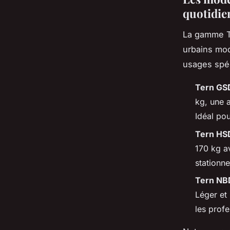
quotidie
La gamme T
urbains mod
usages spéc
Tern GS
kg, une 
Idéal pou
Tern HS
170 kg a
stationn
Tern NB
Léger et
les profe