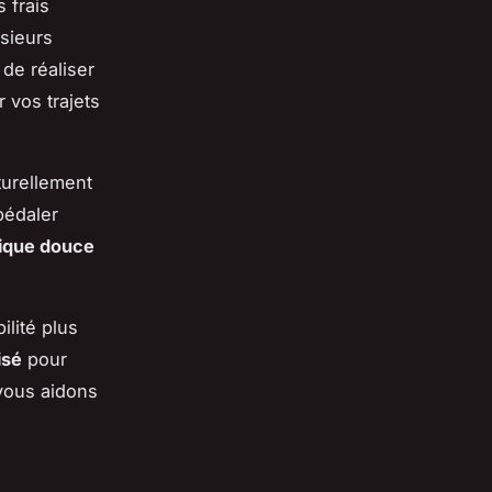
 frais
usieurs
de réaliser
 vos trajets
turellement
pédaler
sique douce
lité plus
isé
pour
vous aidons