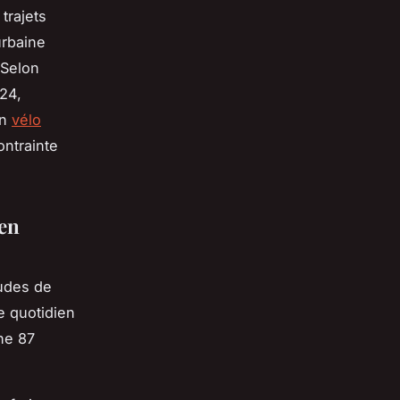
trajets
urbaine
 Selon
24,
Un
vélo
ontrainte
 en
udes de
e quotidien
ne 87