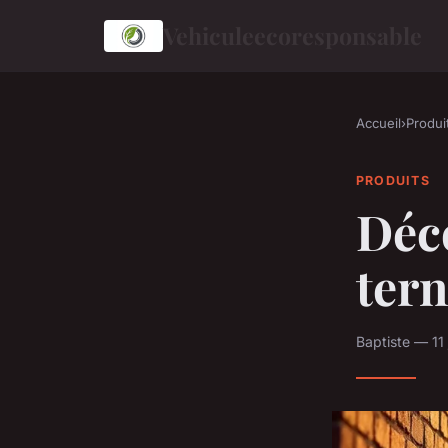
Vehiculeecoresponsable
Accueil
›
Produi
PRODUITS
Déco
tern
Baptiste — 11