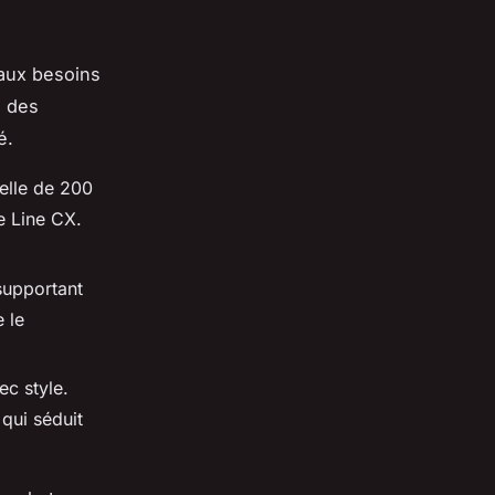
aux besoins
à des
é.
elle de 200
e Line CX.
supportant
 le
ec style.
qui séduit