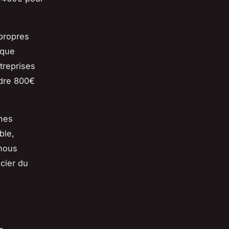
 propres
 que
treprises
dre 800€
hes
ble,
 nous
cier du