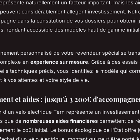
eprésente naturellement un facteur important, mais les a
 peuvent considérablement alléger l'investissement. Notr
agne dans la constitution de vos dossiers pour obtenir 
s, rendant accessible des modèles haut de gamme initia
ement personnalisé de votre revendeur spécialisé trans
complexe en
expérience sur mesure
. Grâce à des essais
eils techniques précis, vous identifiez le modèle qui cor
 à vos attentes et votre style de vie.
ent et aides : jusqu'à 3 200€ d'accompagn
on d'un vélo électrique Tern représente un investissement i
us que de
nombreuses aides financières
permettent de ré
ment le coût initial. Le bonus écologique de l'État offre 
'achat d'un vélo électrique, montant qui peut être porté 