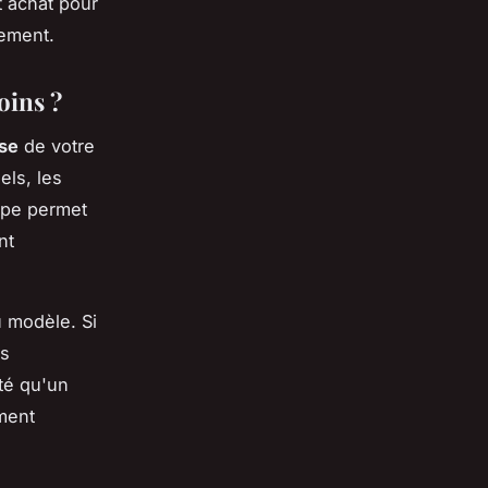
 achat pour
cement.
oins ?
ise
de votre
els, les
tape permet
nt
u modèle. Si
es
té qu'un
ement