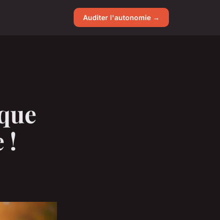
Auditer l'autonomie →
ique
 !