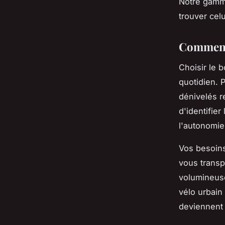
Notre gamm
trouver cel
Comment 
Choisir le 
quotidien. P
dénivelés r
d'identifie
l'autonomie
Vos besoins
vous transp
volumineus
vélo urbain
deviennent a