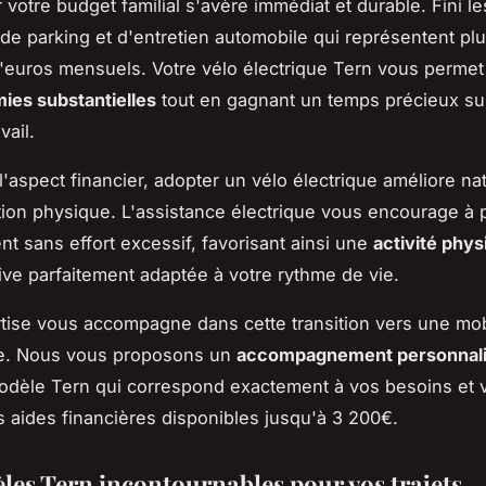
 votre budget familial s'avère immédiat et durable. Fini les
de parking et d'entretien automobile qui représentent pl
'euros mensuels. Votre vélo électrique Tern vous permet 
ies substantielles
tout en gagnant un temps précieux sur
vail.
l'aspect financier, adopter un vélo électrique améliore na
tion physique. L'assistance électrique vous encourage à 
nt sans effort excessif, favorisant ainsi une
activité phy
ive parfaitement adaptée à votre rythme de vie.
tise vous accompagne dans cette transition vers une mobi
e. Nous vous proposons un
accompagnement personnal
modèle Tern qui correspond exactement à vos besoins et 
es aides financières disponibles jusqu'à 3 200€.
les Tern incontournables pour vos trajets