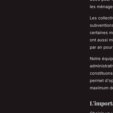
les ménage
Les collect
subventions
certaines m
ont aussi m
par an pour
Notre équi
administrat
constituons
permet d'op
maximum de 
L'importa