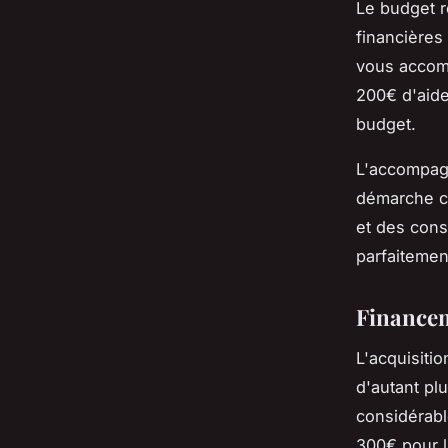
Le budget r
financières
vous accomp
200€ d'aide
budget.
L'accompagn
démarche 
et des cons
parfaitement
Financem
L'acquisiti
d'autant pl
considérable
300€ pour l